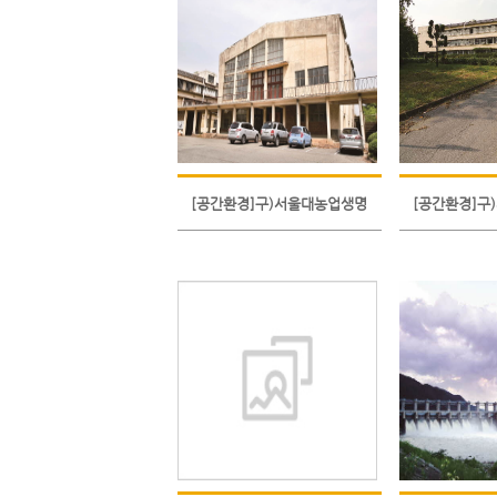
[공간환경]구)서울대농업생명
[공간환경]구
과학부_강당
과학부_강의