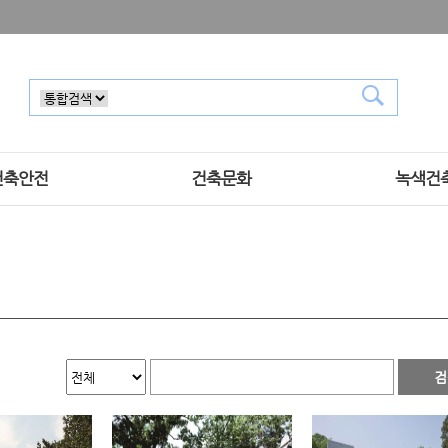
건축안전
건축문화
녹색건