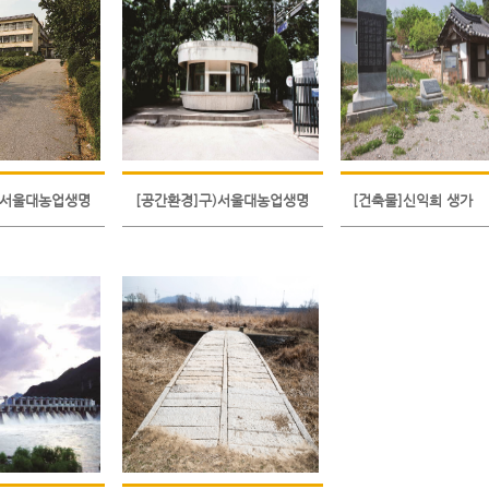
)서울대농업생명
[공간환경]구)서울대농업생명
[건축물]신익희 생가
동
과학부_수위실