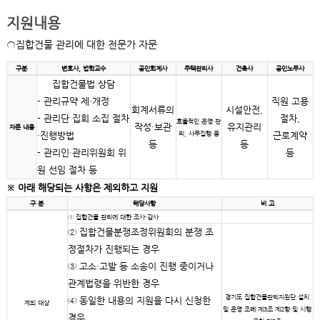
지원내용
집합건물 관리에 대한 전문가 자문
구분
변호사, 법학교수
공인회계사
주택관리사
건축사
공인노무사
집합건물법 상담
관리규약 제·개정
직원 고용
회계서류의
시설안전,
관리단 집회 소집 절차
절차,
효율적인 운영·관
작성·보관
유지관리
자문 내용
리, 사무집행 등
·진행방법
근로계약
등
등
관리인·관리위원회 위
등
원 선임 절차 등
※ 아래 해당되는 사항은 제외하고 지원
구 분
해당사항
비 고
① 집합건물 관리에 대한 조사·감사
② 집합건물분쟁조정위원회의 분쟁 조
정절차가 진행되는 경우
③ 고소·고발 등 소송이 진행 중이거나
관계법령을 위반한 경우
경기도 집합건물관리지원단 설치
④ 동일한 내용의 지원을 다시 신청한
제외 대상
및 운영 조례 제3조 제2항 및 시행
경우