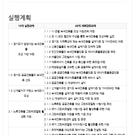
실행계획
10개 실천과제
43개 세부단위과제
1.1.1 시‧군별 녹색건축물 조성 지원조례 제정
1.1.2 도‧시‧군의 협의체 구성을 통한 녹색건축물 조성계획 실천
1.1.3 경기도 지역특성에 맞는 녹색건축물 설계기준 및 가이드라인 마련
1.1 경기도가 앞장서는 녹색건축
1.1.4 신축건출물의 녹색건축 설계기준 단계적 강화
물
1.1.5 민간건축물의 녹색건축물인증 및 에너지효율등급인증 유도
조성 기반 마련
1.1.6 마을단위 그린빌리지 사업 추진
1.1.7 제로에너지 건축물 조성 확산을 위한 로드맵 마련
1.1.8 태양광설치를 고려한 신축 공동주택 설계지침 마련
1.2.1 신축 공공건축물 대상 녹색건축물인증 및 에너지효율등급인증
1.2 경기도 공공건축물의 녹색건
1.2.2 공공건축물 에너지효율화를 위한 BEMS 설치
축 선도
1.2.3 공공건축물 신‧재생에너지 설치
1.3.1 신개발지구의 경기도 녹색건축물 설계기준 및 가이드라인 적용
1.3 신개발지구 저탄소 녹색도시
1.3.2 녹색건축물 설계기준 적용에 따른 인센티브 제공
조성
1.3.3 신‧재생에너지 설비 설치‧도입 지원 및 권장
2.1.1 노후화된 공공건축물 대상 그린리모델링 시범사업 추진
2.1.2 국가 그린리모델링 시범사업 공모 활성화를 위한 지원
2.1 노후건축물 그린리모델링 활
2.1.3 그린리모델링 지원을 위한 기금 조성
성화 지원
2.1.4 녹색건축지원센터 설립 및 운영
2.1.5 국가 그린리모델링 이자지원사업 활성화를 위한 지원
2.2.1 취약계층을 대상으로 찾아가는 그린홈 컨설팅 제공
2.2.2 에너지효율개선을 위한 건축물 유지‧관리 점검 제도 강화 및 매뉴얼