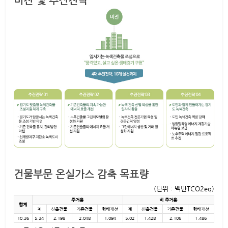
비전 및 추진전략
건물부문 온실가스 감축 목표량
(단위 : 백만TCO2eq)
주거용
비 주거용
합계
계
신축건물
기존건물
형태개선
계
신축건물
기존건물
형태개선
10.36
5.34
2.198
2.048
1.094
5.02
1.428
2.106
1.486