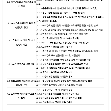
2.2 기존건축물의 에너지효율 개
제공
선 지원
2.2.3 공동주택단지내 신‧재생에너지 설비 설치를 통해 에너지 절감
2.2.4 민간자본을 활용한 신‧재생에너지 보급 및 설치
3.1.1 중앙정부 협업을 통해 경기도 녹색건축 전문기업 및 전문인력 실태조
사 및 관리시스템 구축
3.1 녹색건축 전문기업 육성 및
3.1.2 녹색건축 전문기업의 녹색인증 취득 유도를 위한 지원 및 홍보
전문인력 양성
3.1.3 산‧학‧연 연계를 통한 녹색건축 전문교육 프로그램개발 및 교육지원
3.1.4 에너지평가사 및 녹색건축물인증 전문가 육성 지원
3.2.1 경기도 에너지생산 및 거래지원제도 마련
3.2 그린에너지 생산 및 거래
3.2.2 에너지 거래 활성화를 위한 통합시스템 구축 및 관리
활성화 지원
3.2.3 그린에너지 생산을 위한 사업지원
4.1.1 경기도 내 타 행사와 연계한 도민 참여형 녹색건축세미나 추진
4.1.2 녹색건축 우수 전문기업 자재 및 제품전시
4.1.3 경기도 녹색건축물 사례 공모를 통해 우수건축물 지정
4.1 도민 녹색건축 역량 강화
4.1.4 우수건축물을 활용한 방문‧체험 교육프로그램 운영
4.1.5 저탄소 생활양식 전환을 위한 녹색건축교육센터 설립
4.1.6 도민대상 녹색건축 기초교육 시행
4.1.7 대중매체를 활용한 녹색건축 홍보
4.2 생활밀착형 에너지 저감기술
4.2.1 일상생활 속 에너지 절약을 위한 가이드북 제작 및 홍보
매뉴얼 보급
4.2.2 간편한 리모델링 방안 가이드북 제작 및 배포
4.3.1 공동주택단지 내 에너지장터 운영
4.3 노후주택 에너지절감 프로젝
4.3.2 거주자들을 대상으로 에너지 컨설팅 제공
트 추진
4.3.3 에너지절감을 위한 스마트 계량기 보급 확대
4.3.4 스마트에너지 고지서 사용 의무화