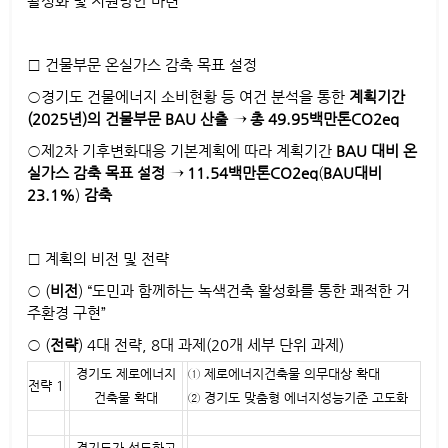
활성화 및 지원방안 마련
□ 건물부문 온실가스 감축 목표 설정
○경기도 건물에너지 소비현황 등 여건 분석을 통한
계획기간
(2025
년
)
의 건물부문
BAU
산출
→
총
49.95
백만톤
CO2eq
○제2차 기후변화대응 기본계획에 따라 계획기간
BAU
대비 온
실가스 감축
목표 설정
→
11.54
백만톤
CO2eq
(
BAU
대비
23.1%
)
감축
□ 계획의 비전 및 전략
○ (
비전
) “도민과 함께하는 녹색건축 활성화를 통한 쾌적한 거
주환경 구현”
○ (
전략
) 4대 전략, 8대 과제(20개 세부 단위 과제)
경기도 제로에너지
① 제로에너지건축물 의무대상 확대
전략 1
건축물 확대
② 경기도 맞춤형 에너지성능기준 고도화
경기도가 선도하고