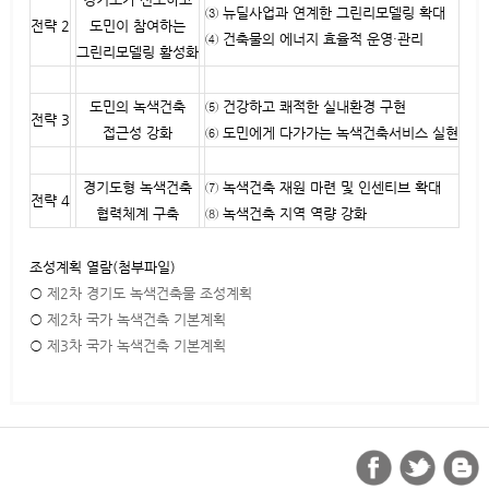
③ 뉴딜사업과 연계한 그린리모델링 확대
전략 2
도민이 참여하는
④ 건축물의 에너지 효율적 운영·관리
그린리모델링 활성화
도민의 녹색건축
⑤ 건강하고 쾌적한 실내환경 구현
전략 3
접근성 강화
⑥ 도민에게 다가가는 녹색건축서비스 실현
경기도형 녹색건축
⑦ 녹색건축 재원 마련 및 인센티브 확대
전략 4
협력체계 구축
⑧ 녹색건축 지역 역량 강화
조성계획 열람(첨부파일)
○
제2차 경기도 녹색건축물 조성계획
○
제2차 국가 녹색건축 기본계획
○
제3차 국가 녹색건축 기본계획