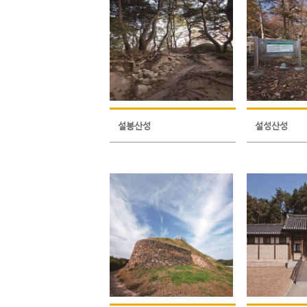
설봉산성
설성산성