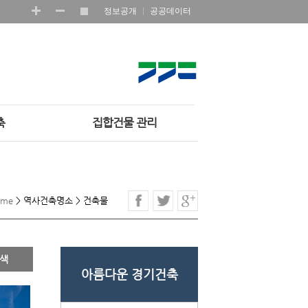
정보공개
공공데이터
축
집합건물 관리
ome
>
역사건축명소
>
건축물
아름다운 경기건축