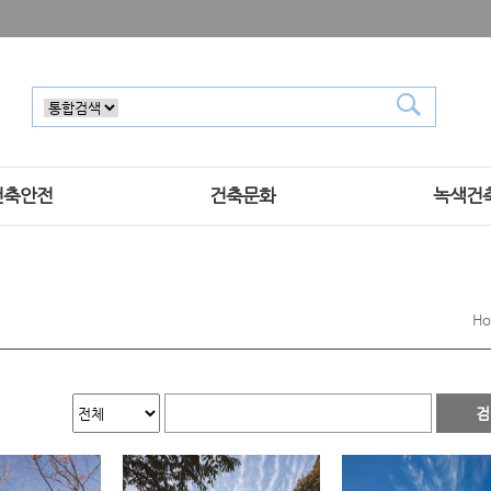
건축안전
건축문화
녹색건
H