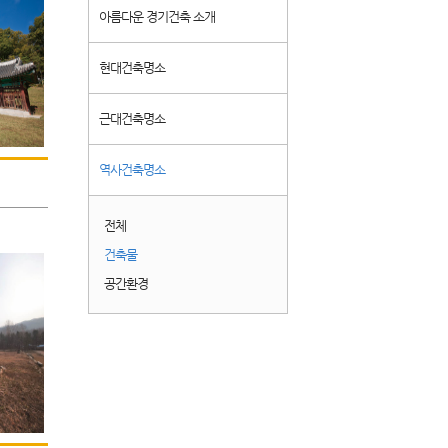
아름다운 경기건축 소개
현대건축명소
근대건축명소
역사건축명소
전체
건축물
공간환경