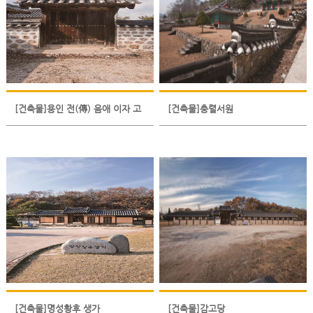
[건축물]용인 전(傳) 음애 이자 고
[건축물]충렬서원
택
[건축물]명성황후 생가
[건축물]감고당