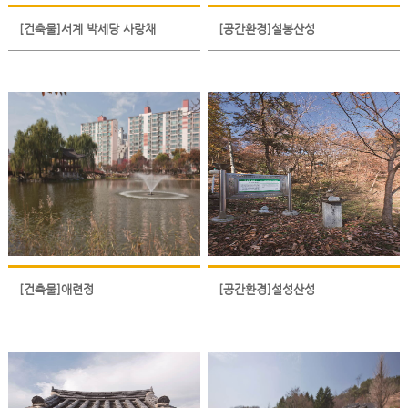
[건축물]서계 박세당 사랑채
[공간환경]설봉산성
[건축물]애련정
[공간환경]설성산성