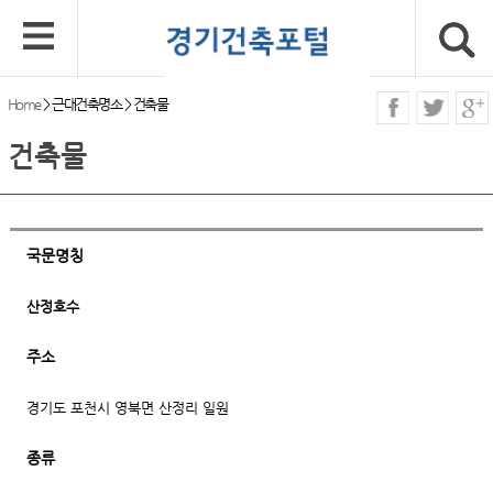
Home
>
근대건축명소
>
건축물
건축물
국문명칭
산정호수
주소
경기도 포천시 영북면 산정리 일원
종류