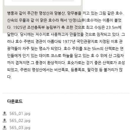
건축설명
병풍과 같이 푸근한 명성산과 망봉산, 망무봉을 끼고 있는 그림 같은 호수.
산속의 우물과 같 이 맑은 호수라 해서 ‘산정(山井)호수’라는 이름이 붙었
다. 1925년 조선총독부 농림부가 축 조한 것으로 최고 수심은 23.5m에
달한다. 당시에는 저수지로 사용하고자 만들었을 것으로 짐작되고 있다. 그
러나 호수 주변의 경관이 아름다워 1977년 국민관광지로 지정된 이후 관
광객들이 자주 찾는 명소가 되었다. 호수 주위를 도는 5km의 산책로는 연
인들에게 인기 있는 데이트 코스로 하늘을 담고 있는 호 수 위에 산 그림자
까지 겹쳐지면 그 풍경이 환상적이다. 호숫가로는 걷기 좋은 산책로가 조성
되었고, 주변의 명성산에서는 비선폭포, 등룡폭포, 팔각정 등 볼거리가 많
다.
다운로드
565_01.jpg
565_02.jpg
565_03.jpg