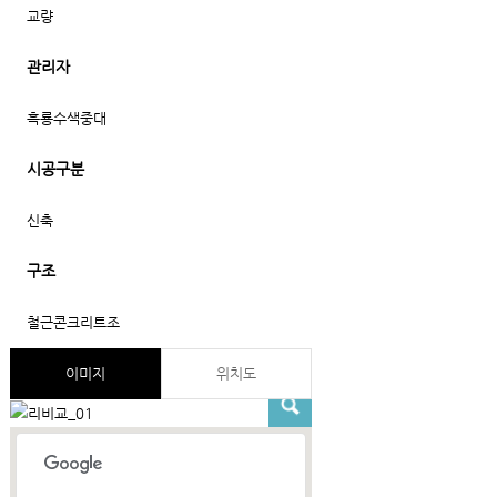
교량
관리자
흑룡수색중대
시공구분
신축
구조
철근콘크리트조
이미지
위치도