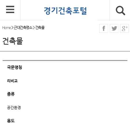
Home
>
근대건축명소
>
건축물
건축물
국문명칭
리비교
종류
공간환경
용도