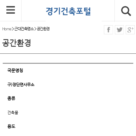
Home
>
근대건축명소
>
공간환경
공간환경
국문명칭
구)장단면사무소
종류
건축물
용도