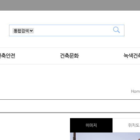
건축안전
건축문화
녹색건
Hom
이미지
위치도