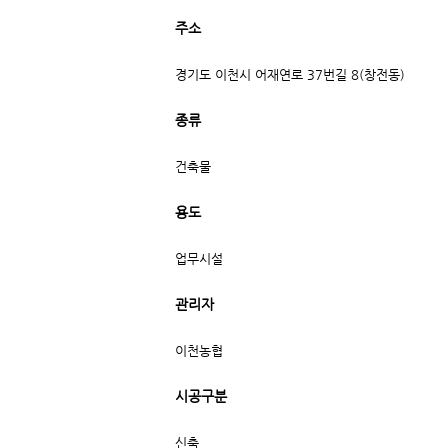
주소
경기도 이천시 어재연로 37번길 8(창전동)
종류
건축물
용도
업무시설
관리자
이천농협
시공구분
신축