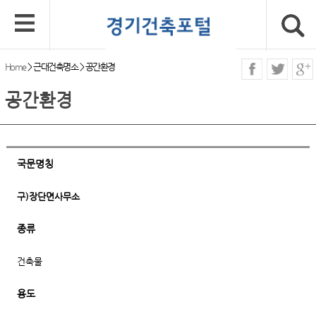
Home
>
근대건축명소
>
공간환경
공간환경
국문명칭
구)장단면사무소
종류
건축물
용도