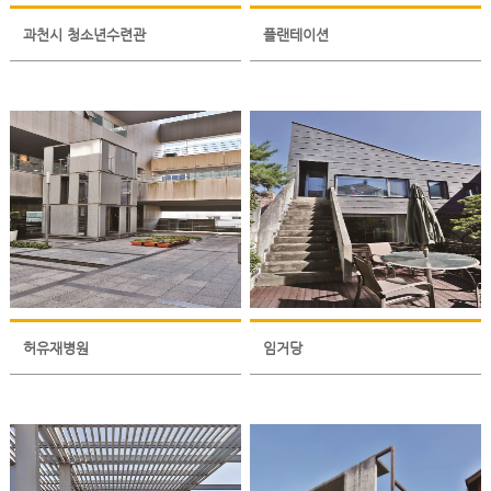
과천시 청소년수련관
플랜테이션
허유재병원
임거당