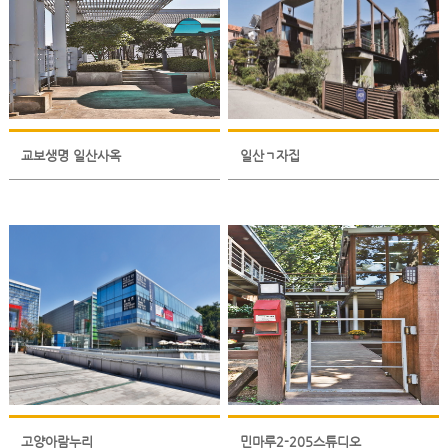
교보생명 일산사옥
일산ㄱ자집
고양아람누리
민마루2-205스튜디오