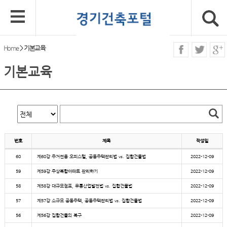
Home
>
기본교육
기본교육
번호
제목
작성일
60
제60강 주거전용 오피스텔, 공동주택관리법 vs. 집합건물법
2022-12-09
59
제59강 주상복합아파트 관리하기
2022-12-09
58
제58강 대규모점포, 유통산업발전법 vs. 집합건물법
2022-12-09
57
제57강 소규모 공동주택, 공동주택관리법 vs. 집합건물법
2022-12-09
56
제56강 집합건물의 복구
2022-12-09