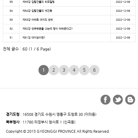
55
제55강 집합건물의 리모델링
2022-12-09
54
제54강 집합건물의 재건축
2022-12-09
53
제53강 아파트 대지의 관리
2022-12-09
52
제52강 전유부분을 샀는데 땅이 따라온다고?
2022-12-09
51
제51강 대지권이란?
2022-12-09
전체 글수 : 60 (1 / 6 Page)
1
2
3
4
5
6
경기도청
: 16508 경기도 수원시 영통구 도청로 30 (이의동)
북부청사
: 11780 의정부시 청사로 1 (신곡동)
Copyright © 2015 GYEONGGI PROVINCE All Rights Reserved.