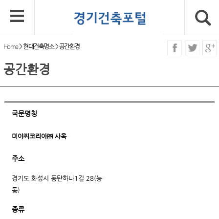
Home
>
현대건축명소
>
공간환경
공간환경
국문명칭
미야찌코리아㈜ 사옥
주소
경기도 화성시 동탄하나1길 28(능
동)
종류