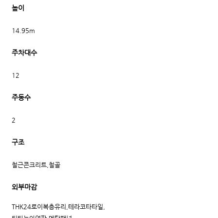
높이
14.95m
주차대수
12
주동수
2
구조
철근콘크리트,철골
외부마감
THK24로이복층유리,테라코타타일,