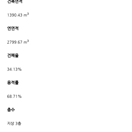
건축면적
3
1390.43 m
연면적
3
2799.67 m
건폐율
34.13%
용적률
68.71%
층수
지상 3층