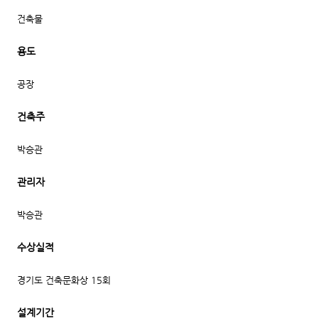
건축물
용도
공장
건축주
박승관
관리자
박승관
수상실적
경기도 건축문화상 15회
설계기간