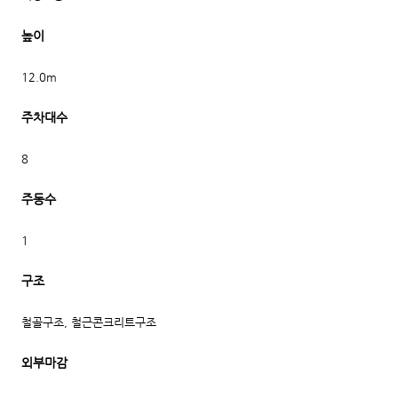
높이
12.0m
주차대수
8
주동수
1
구조
철골구조, 철근콘크리트구조
외부마감