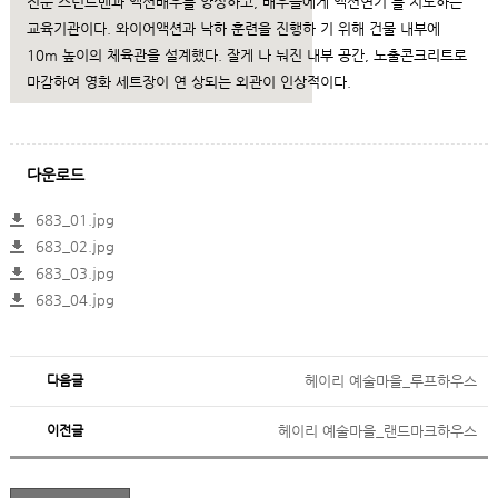
전문 스턴트맨과 액션배우를 양성하고, 배우들에게 액션연기 를 지도하는
교육기관이다. 와이어액션과 낙하 훈련을 진행하 기 위해 건물 내부에
10m 높이의 체육관을 설계했다. 잘게 나 눠진 내부 공간, 노출콘크리트로
마감하여 영화 세트장이 연 상되는 외관이 인상적이다.
다운로드
683_01.jpg
683_02.jpg
683_03.jpg
683_04.jpg
다음글
헤이리 예술마을_루프하우스
이전글
헤이리 예술마을_랜드마크하우스