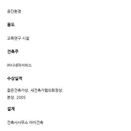
공간환경
용도
교육연구 시설
건축주
㈜시네마서비스
수상실적
젊은건축가상, 새건축가협의회장상,
본상, 2005
설계
건축사사무소 아이건축