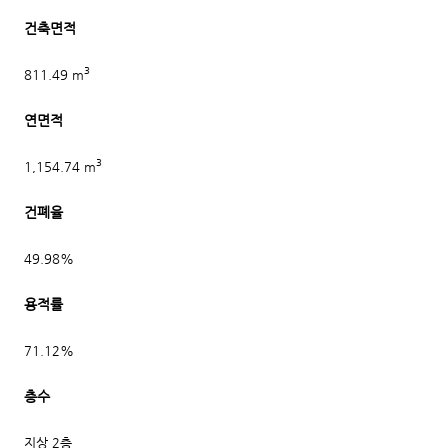
건축면적
3
811.49 m
연면적
3
1,154.74 m
건폐율
49.98%
용적률
71.12%
층수
지상 2층