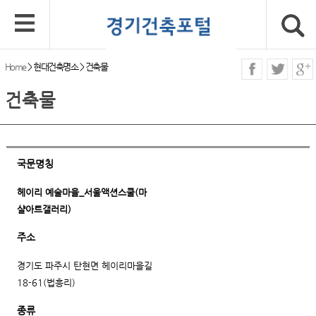
Home
>
현대건축명소
>
건축물
건축물
국문명칭
헤이리 예술마을_서울액션스쿨(마
샬아트갤러리)
주소
경기도 파주시 탄현면 헤이리마을길
18-61(법흥리)
종류