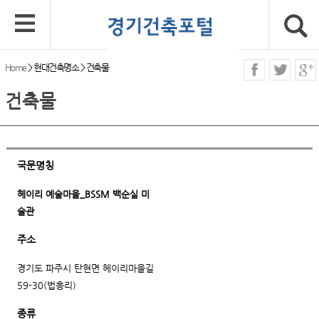
Home
>
현대건축명소
>
건축물
건축물
국문명칭
헤이리 예술마을_BSSM 백순실 미
술관
주소
경기도 파주시 탄현면 헤이리마을길
59-30(법흥리)
종류