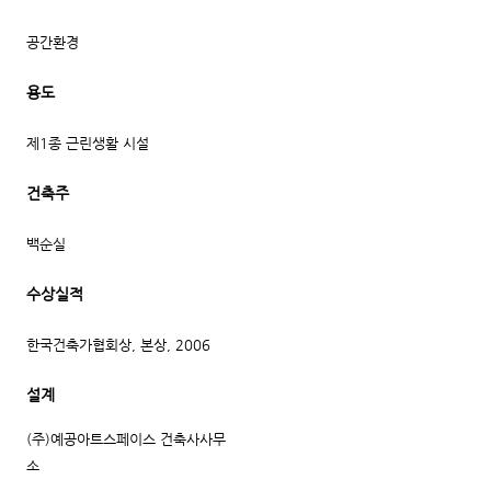
공간환경
용도
제1종 근린생활 시설
건축주
백순실
수상실적
한국건축가협회상, 본상, 2006
설계
(주)예공아트스페이스 건축사사무
소