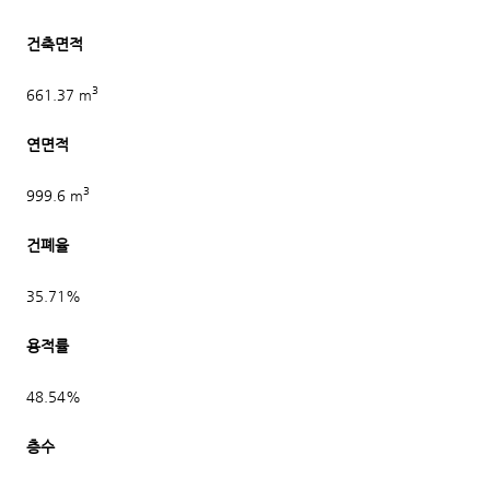
건축면적
3
661.37 m
연면적
3
999.6 m
건폐율
35.71%
용적률
48.54%
층수