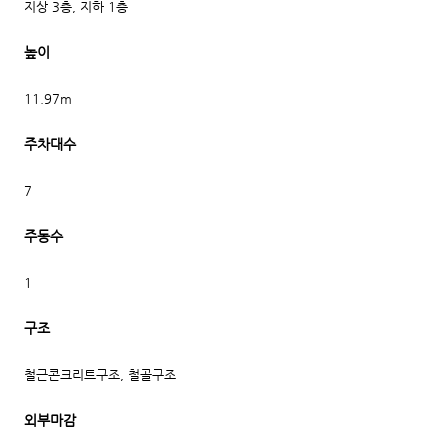
지상 3층, 지하 1층
높이
11.97m
주차대수
7
주동수
1
구조
철근콘크리트구조, 철골구조
외부마감