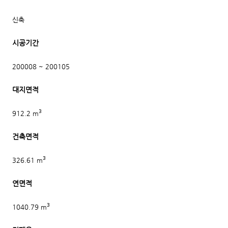
신축
시공기간
200008 ~ 200105
대지면적
3
912.2 m
건축면적
3
326.61 m
연면적
3
1040.79 m