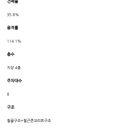
건폐율
35.8%
용적률
114.1%
층수
지상 4층
주차대수
8
구조
철골구조+철근콘크리트구조