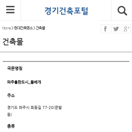
Home
>
현대건축명소
>
건축물
건축물
국문명칭
파주출판도시_돌베개
주소
경기도 파주시 회동길 77-20(문발
동)
종류