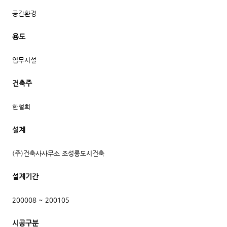
공간환경
용도
업무시설
건축주
한철희
설계
(주)건축사사무소 조성룡도시건축
설계기간
200008 ~ 200105
시공구분