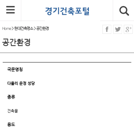
Home
>
현대건축명소
>
공간환경
공간환경
국문명칭
다율리 운정 성당
종류
건축물
용도