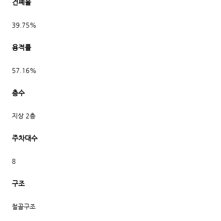
건폐율
39.75%
용적률
57.16%
층수
지상 2층
주차대수
8
구조
철골구조