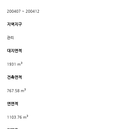
200407 ~ 200412
지역지구
관리
대지면적
3
1931 m
건축면적
3
767.58 m
연면적
3
1103.76 m