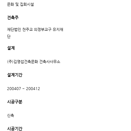
문화 및 집회시설
건축주
재단법인 천주교 의정부교구 유지재
단
설계
(주)김영섭건축문화 건축사사무소
설계기간
200407 ~ 200412
시공구분
신축
시공기간