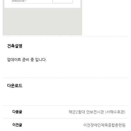
website?
건축설명
업데이트 준비 중 입니다.
다운로드
다음글
해군2함대 안보전시관 (서해수호관)
이전글
이천장애인체육종합훈련원