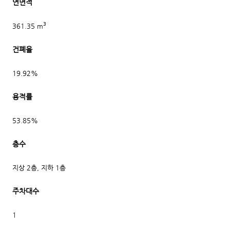
연면적
3
361.35 m
건폐율
19.92%
용적률
53.85%
층수
지상 2층, 지하 1층
주차대수
1