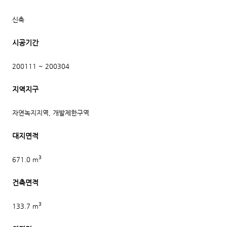
신축
시공기간
200111 ~ 200304
지역지구
자연녹지지역, 개발제한구역
대지면적
3
671.0 m
건축면적
3
133.7 m