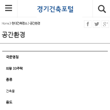
Home
>
현대건축명소
>
공간환경
공간환경
국문명칭
의왕 33주택
종류
건축물
용도