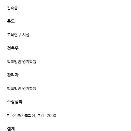
건축물
용도
교육연구 시설
건축주
학교법인 명지학원
관리자
학교법인 명지학원
수상실적
한국건축가협회상, 본상, 2000
설계