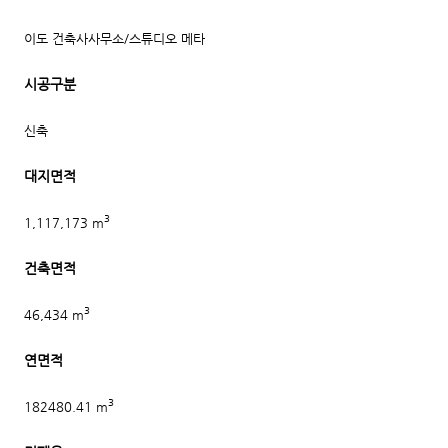
이도 건축사사무소/스튜디오 메타
시공구분
신축
대지면적
3
1,117,173 m
건축면적
3
46,434 m
연면적
3
182480.41 m