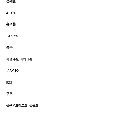
건폐율
4.16%
용적률
14.57%
층수
지상 4층, 지하 1층
주차대수
923
구조
철근콘크리트조, 철골조