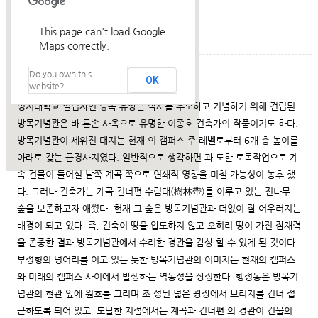
This page can't load Google
Maps correctly.
Do you own this
건축설명
OK
website?
명지대학교 설립자인 방목 유상근 박사를 추모하고 기념하기 위해 건립된
방목기념관은 바 른손 사옥으로 유명한 이종호 건축가의 작품이기도 하다.
방목기념관이 세워진 대지는 현재 의 캠퍼스 주 레벨로부터 6개 층 높이를
아래로 갖는 급경사지였다. 일반적으로 생각하면 과 도한 토목작업으로 계
속 건물이 들어설 남쪽 계곡 쪽으로 연쇄적 영향을 미칠 가능성이 농후 했
다. 그러나 건축가는 계곡 건너편 수림대(樹林帶)를 이루고 있는 전나무
숲을 보존하고자 애썼다. 현재 그 숲은 방목기념관과 더없이 잘 어우러지는
배경이 되고 있다. 즉, 건축이 땅을 압도하지 않고 오히려 땅이 가진 잠재력
을 존중한 결과 방목기념관에서 수려한 경관을 감상 할 수 있게 된 것이다.
부정형의 덩어리를 이고 있는 듯한 방목기념관의 이미지는 현재의 캠퍼스
와 미래의 캠퍼스 사이에서 발생하는 역동성을 상징한다. 행정동은 방목기
념관의 현관 앞에 원호를 그리며 조 성된 넓은 광장에서 브리지를 건너 접
근하도록 되어 있고, 도달한 지점에서는 계곡과 건너편 의 경관이 건물의