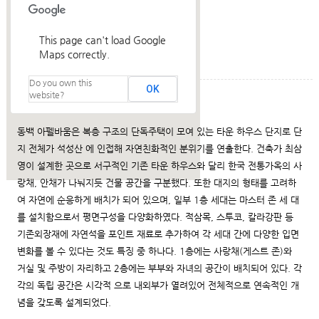
This page can't load Google
Maps correctly.
Do you own this
OK
website?
건축설명
동백 아펠바움은 복층 구조의 단독주택이 모여 있는 타운 하우스 단지로 단
지 전체가 석성산 에 인접해 자연친화적인 분위기를 연출한다. 건축가 최삼
영이 설계한 곳으로 서구적인 기존 타운 하우스와 달리 한국 전통가옥의 사
랑채, 안채가 나눠지듯 건물 공간을 구분했다. 또한 대지의 형태를 고려하
여 자연에 순응하게 배치가 되어 있으며, 일부 1층 세대는 마스터 존 세 대
를 설치함으로서 평면구성을 다양화하였다. 적삼목, 스투코, 칼라강판 등
기존외장재에 자연석을 포인트 재료로 추가하여 각 세대 간에 다양한 입면
변화를 볼 수 있다는 것도 특징 중 하나다. 1층에는 사랑채(게스트 존)와
거실 및 주방이 자리하고 2층에는 부부와 자녀의 공간이 배치되어 있다. 각
각의 독립 공간은 시각적 으로 내외부가 열려있어 전체적으로 연속적인 개
념을 갖도록 설계되었다.