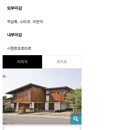
외부마감
적삼목, 스타코, 자연석
내부마감
시멘트모르타르
이미지
위치도