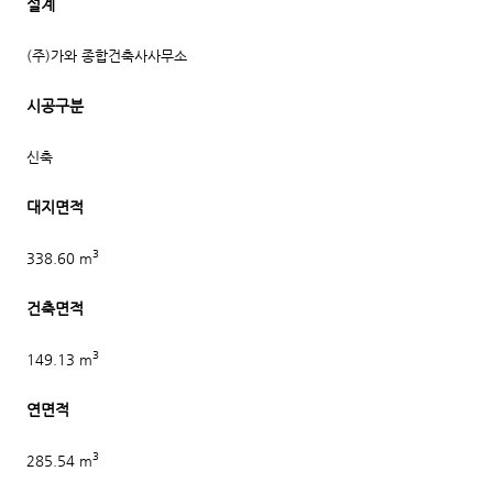
설계
(주)가와 종합건축사사무소
시공구분
신축
대지면적
3
338.60 m
건축면적
3
149.13 m
연면적
3
285.54 m