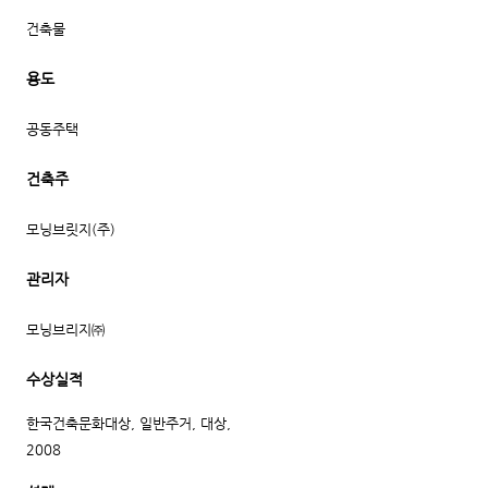
건축물
용도
공동주택
건축주
모닝브릿지(주)
관리자
모닝브리지㈜
수상실적
한국건축문화대상, 일반주거, 대상,
2008