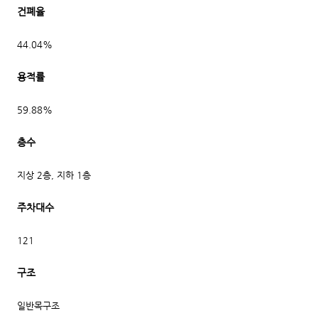
건폐율
44.04%
용적률
59.88%
층수
지상 2층, 지하 1층
주차대수
121
구조
일반목구조