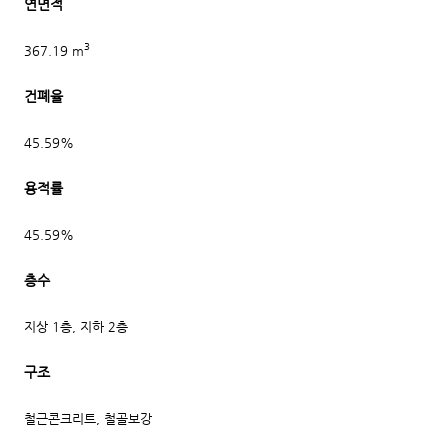
연면적
3
367.19 m
건폐율
45.59%
용적률
45.59%
층수
지상 1층, 지하 2층
구조
철근콘크리트, 철골보강