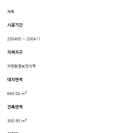
재축
시공기간
200405 ~ 200411
지역지구
자연환경보전지역
대지면적
3
660.00 m
건축면적
3
300.95 m