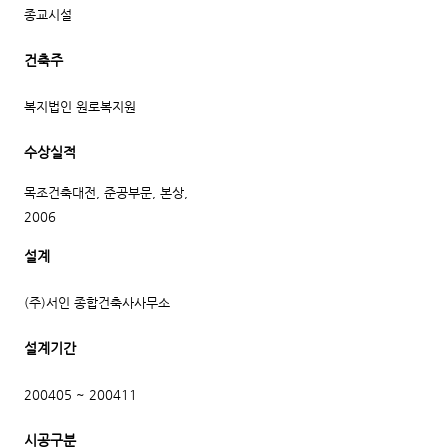
종교시설
건축주
복지법인 원로복지원
수상실적
목조건축대전, 준공부문, 본상,
2006
설계
(주)서인 종합건축사사무소
설계기간
200405 ~ 200411
시공구분