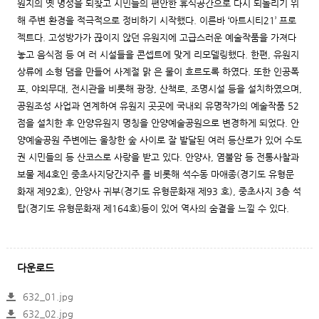
원지의 옛 명성을 되찾고 시민들의 편안한 휴식공간으로 다시 되돌리기 위
해 주변 환경을 적극적으로 정비하기 시작했다. 이른바 ‘아트시티21’ 프로
젝트다. 고성방가가 끊이지 않던 유원지에 고급스러운 예술작품을 가져다
놓고 음식점 등 여 러 시설들을 콘셉트에 맞게 리모델링했다. 한편, 유원지
상류에 소형 댐을 만들어 사계절 맑 은 물이 흐르도록 하였다. 또한 인공폭
포, 야외무대, 전시관을 비롯해 광장, 산책로, 조명시설 등을 설치하였으며,
공원조성 사업과 연계하여 유원지 곳곳에 국내외 유명작가의 예술작품 52
점을 설치한 후 안양유원지 명칭을 안양예술공원으로 변경하게 되었다. 안
양예술공원 주변에는 울창한 숲 사이로 잘 발달된 여러 등산로가 있어 수도
권 시민들의 등 산코스로 사랑을 받고 있다. 안양사, 염불암 등 전통사찰과
보물 제4호인 중초사지당간지주 를 비롯해 석수동 마애종(경기도 유형문
화재 제92호), 안양사 귀부(경기도 유형문화재 제93 호), 중초사지 3층 석
탑(경기도 유형문화재 제164호)등이 있어 역사의 숨결을 느낄 수 있다.
다운로드
632_01.jpg
632_02.jpg