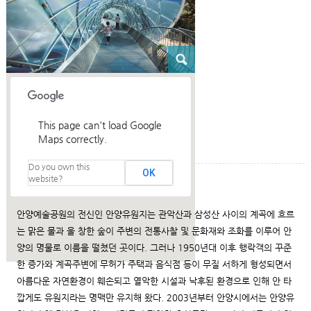
This page can't load Google
Maps correctly.
Do you own this
OK
website?
건축설명
안양예술공원의 전신인 안양유원지는 관악산과 삼성산 사이의 계곡에 흐르
는 맑은 물과 울 창한 숲이 주변의 전통사찰 및 문화재와 조화를 이루어 안
양의 명물로 이름을 떨쳤던 곳이다. 그러나 1950년대 이후 행락객의 꾸준
한 증가와 계곡주변에 무허가 주택과 음식점 등이 무질 서하게 형성되면서
아름다운 자연환경이 훼손되고 열악한 시설과 낙후된 환경으로 인해 안 타
깝게도 유원지라는 명맥만 유지해 왔다. 2003년부터 안양시에서는 안양유