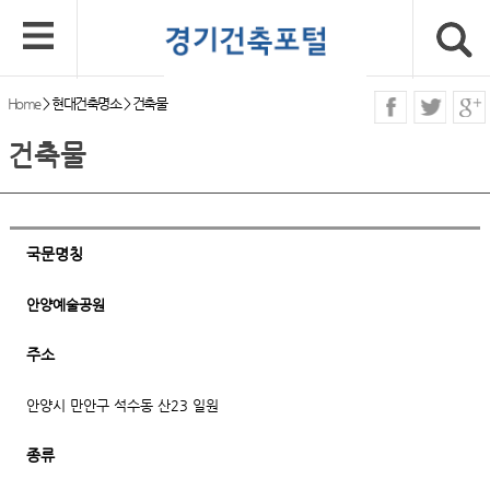
Home
>
현대건축명소
>
건축물
건축물
국문명칭
안양예술공원
주소
안양시 만안구 석수동 산23 일원
종류