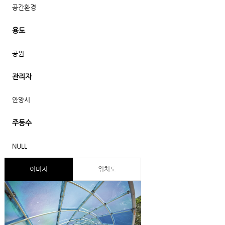
공간환경
용도
공원
관리자
안양시
주동수
NULL
이미지
위치도