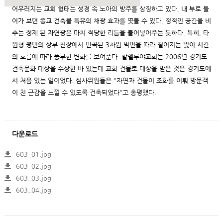
어우러지는 교회 형태는 성경 속 노아의 방주를 상징하고 있다. 내 부로 들
어가 보면 종교 건축물 특유의 채광 효과를 엿볼 수 있다. 정적인 공간을 비
추는 정제 된 자연광은 마치 적당한 리듬을 불어넣어주는 듯하다. 특히, 타
원형 평면의 상부 천장에서 만곡된 3차원 벽면을 따라 떨어지는 빛이 시간
의 흐름에 따라 풍부한 변화를 보여준다. 할렐루야교회는 2006년 경기도
건축문화 대상을 수상한 바 있는데 교회 건물로 대상을 받은 것은 경기도에
서 처음 있는 일이었다. 심사위원들은 "자연과 건물이 조화를 이뤄 방문객
이 친 근감을 느낄 수 있도록 건축되었다"고 총평했다.
다운로드
603_01.jpg
603_02.jpg
603_03.jpg
603_04.jpg