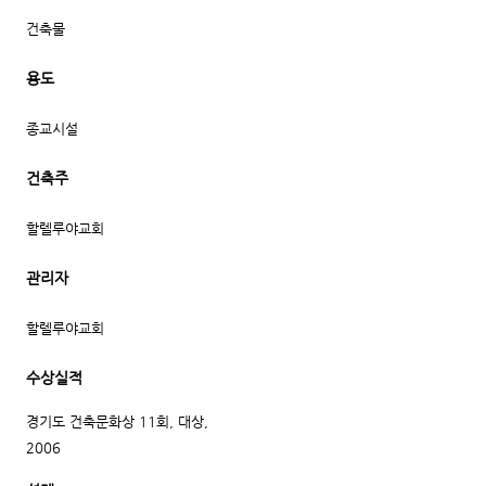
건축물
용도
종교시설
건축주
할렐루야교회
관리자
할렐루야교회
수상실적
경기도 건축문화상 11회, 대상,
2006