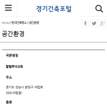
Home
>
현대건축명소
>
공간환경
공간환경
국문명칭
할렐루야교회
주소
경기도 성남시 분당구 야탑로
368(야탑동)
종류