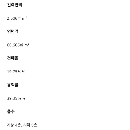
건축면적
3
2,506㎡ m
연면적
3
60,666㎡ m
건폐율
19.75%%
용적률
39.35%%
층수
지상 4층, 지하 9층