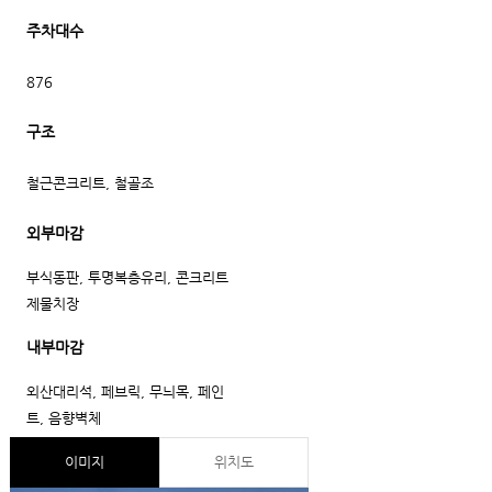
주차대수
876
구조
철근콘크리트, 철골조
외부마감
부식동판, 투명복층유리, 콘크리트
제물치장
내부마감
외산대리석, 페브릭, 무늬목, 페인
트, 음향벽체
이미지
위치도