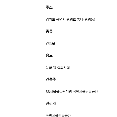
주소
경기도 광명시 광명로 721(광명동)
종류
건축물
용도
문화 및 집회시설
건축주
88서울올림픽기념 국민체육진흥공단
관리자
국민체육진흥공단