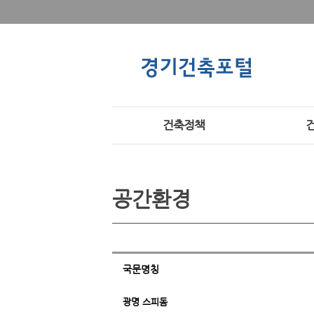
건축정책
공간환경
국문명칭
광명 스피돔