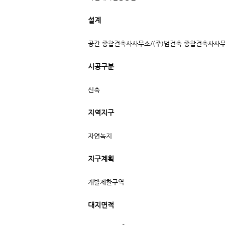
설계
공간 종합건축사사무소/(주)범건축 종합건축사사
시공구분
신축
지역지구
자연녹지
지구계획
개발제한구역
대지면적