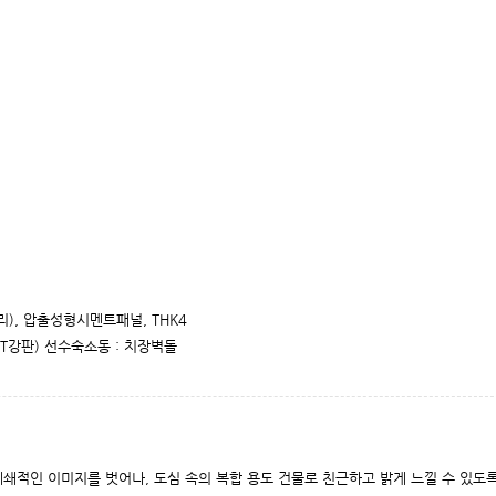
리), 압출성형시멘트패널, THK4
 SST강판) 선수숙소동 : 치장벽돌
쇄적인 이미지를 벗어나, 도심 속의 복합 용도 건물로 친근하고 밝게 느낄 수 있도