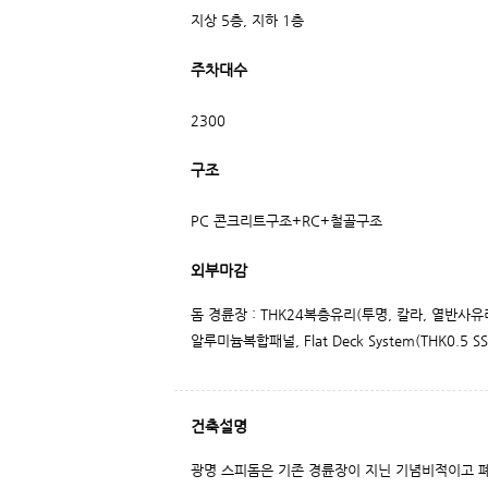
지상 5층, 지하 1층
주차대수
2300
구조
PC 콘크리트구조+RC+철골구조
외부마감
돔 경륜장 : THK24복층유리(투명, 칼라, 열반사유
알루미늄복합패널, Flat Deck System(THK0.5
건축설명
광명 스피돔은 기존 경륜장이 지닌 기념비적이고 폐