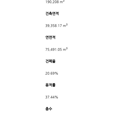
3
190,208 m
건축면적
3
39,358.17 m
연면적
3
75,491.05 m
건폐율
20.69%
용적률
37.44%
층수