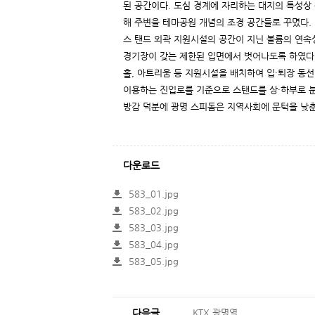
된 공간이다. 도심 경계에 자리하는 대지의 특성상 
해 주변을 테마공원 개념의 조경 공간들로 꾸몄다.
스 탠드 외곽 지원시설의 공간이 지닌 볼륨의 연속
경기장이 갖는 제한된 입면에서 벗어나도록 하였다.
홀, 아트리움 등 지원시설을 배치하여 입·퇴장 동선
이용하는 진입로를 기준으로 스탠드를 상·하부로 분
방감 덕분에 광명 스피돔은 지역사회에 문턱을 낮
다운로드
583_01.jpg
583_02.jpg
583_03.jpg
583_04.jpg
583_05.jpg
다음글
KTX 광명역