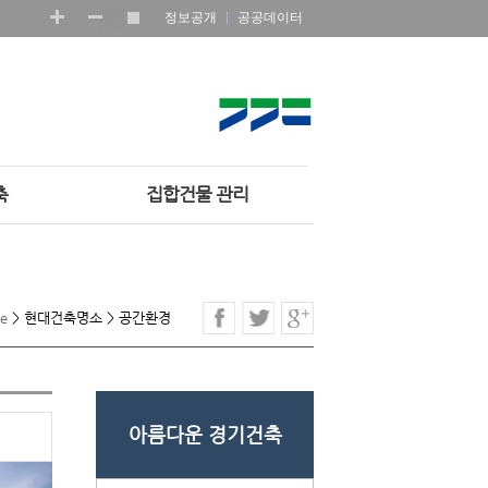
정보공개
공공데이터
축
집합건물 관리
e
>
현대건축명소
>
공간환경
아름다운 경기건축