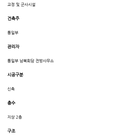
교정 및 군사시설
건축주
통일부
관리자
통일부 남북회담 전방사무소
시공구분
신축
층수
지상 2층
구조