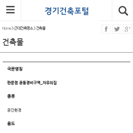
Home
>
근대건축명소
>
건축물
건축물
국문명칭
판문점 공동경비구역_자유의집
종류
공간환경
용도