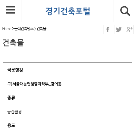
Home
>
근대건축명소
>
건축물
건축물
국문명칭
구)서울대농업생명과학부_강의동
종류
공간환경
용도