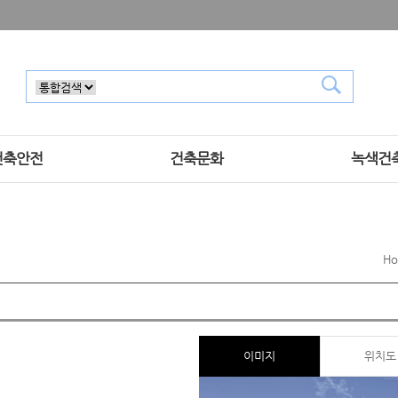
건축안전
건축문화
녹색건
H
이미지
위치도