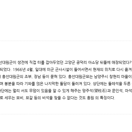
흥선대원군이 생전에 직접 터를 잡아두었던 고양군 공덕리 아소당 뒤뜰에 매장되었다
되었다. 1966년 4월, 일대에 미군 군사시설이 들어서면서 현재의 위치로 다시 옮겨
 흥선대원군의 조부, 장남 등이 묻혀 있다. 흥선대원군묘는 남양주시 창현리 마을이
며 봉분을 따라 기와를 얹은 나지막한 돌담이 둘러져 있다. 상단에는 둘레석을 두른
하단에는 멀리 서도 무덤이 있음을 알 수 있게 해주는 망주석(望柱石)과 문인석, 마석
로 세우는 묘비, 묘갈 등의 비석을 찾을 수 없다는 것도 흥원 의 특징이다.