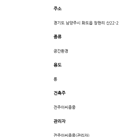
주소
경기도 남양주시 화도읍 창현리 산22-2
종류
공간환경
용도
릉
건축주
전주이씨종중
관리자
전주이씨종중(관리자)