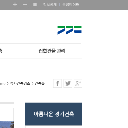
정보공개
공공데이터
축
집합건물 관리
ome
>
역사건축명소
>
건축물
아름다운 경기건축