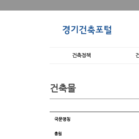
건축정책
건축물
국문명칭
흥원