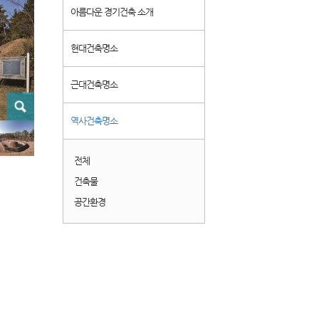
아름다운 경기건축 소개
현대건축명소
근대건축명소
역사건축명소
전체
건축물
공간환경