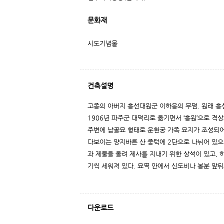
문화재
시도기념물
건축설명
고종의 아버지 흥선대원군 이하응의 무덤. 원래 
1906년 파주군 대덕리로 옮기면서 ‘흥원’으로 격상
주변에 납골묘 형태로 운현궁 가족 묘지가 조성되어
다보이는 양지바른 산 중턱에 2단으로 나뉘어 있으
과 제물을 올려 제사를 지내기 위한 상석이 있고, 
기씩 세워져 있다. 묘역 안에서 신도비나 봉분 앞뒤
다운로드