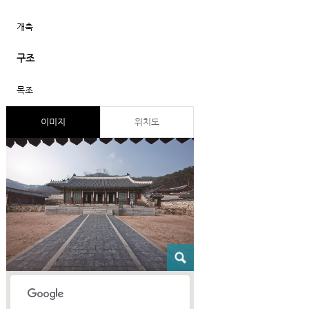
개축
구조
목조
이미지
위치도