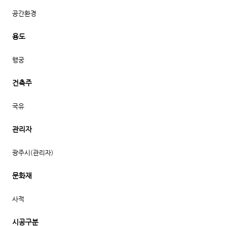
공간환경
용도
행궁
건축주
국유
관리자
광주시(관리자)
문화재
사적
시공구분