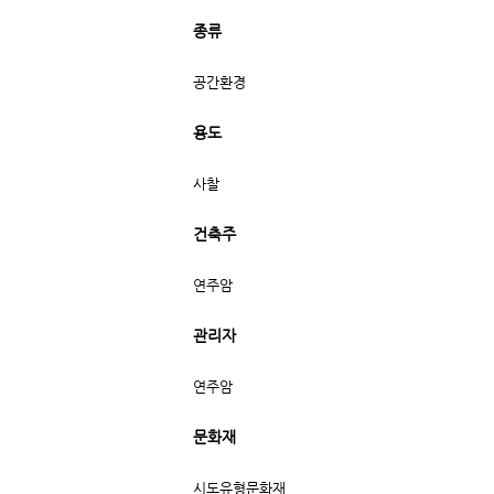
종류
공간환경
용도
사찰
건축주
연주암
관리자
연주암
문화재
시도유형문화재