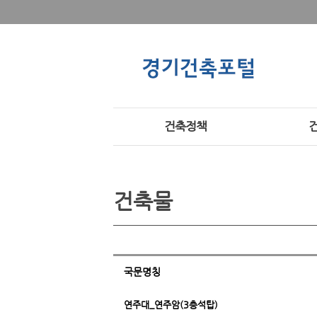
건축정책
건축물
국문명칭
연주대_연주암(3층석탑)