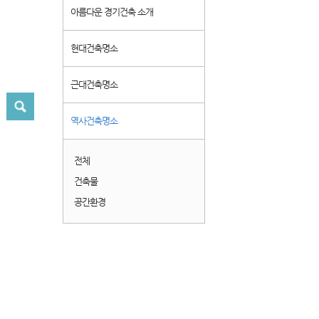
아름다운 경기건축 소개
현대건축명소
근대건축명소
역사건축명소
전체
건축물
공간환경