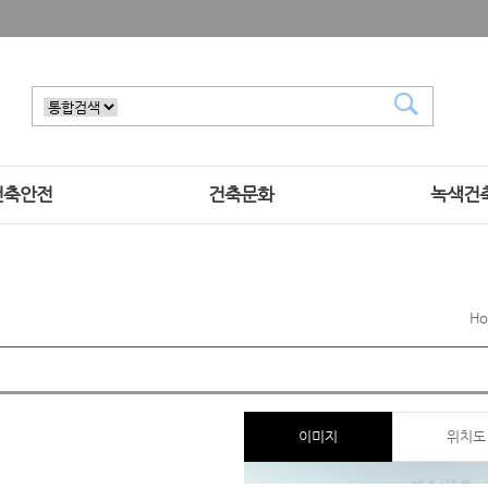
건축안전
건축문화
녹색건
H
이미지
위치도