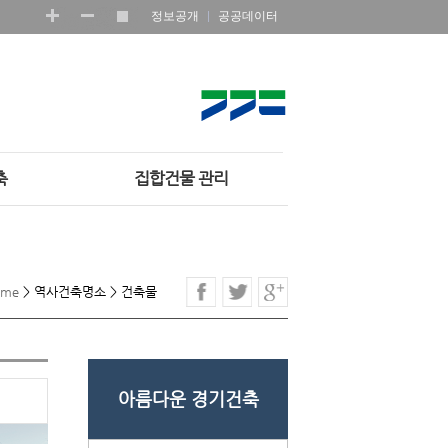
정보공개
공공데이터
축
집합건물 관리
ome
>
역사건축명소
>
건축물
아름다운 경기건축