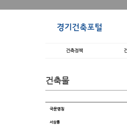
건축정책
건축물
국문명칭
서삼릉