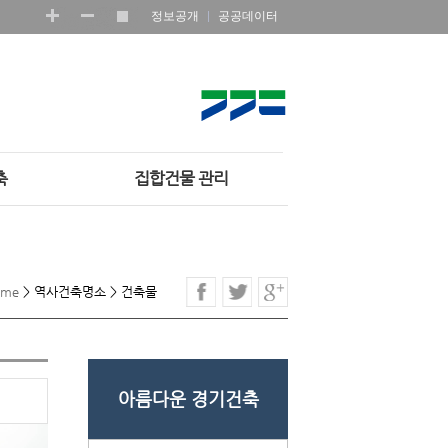
정보공개
공공데이터
축
집합건물 관리
ome
>
역사건축명소
>
건축물
아름다운 경기건축