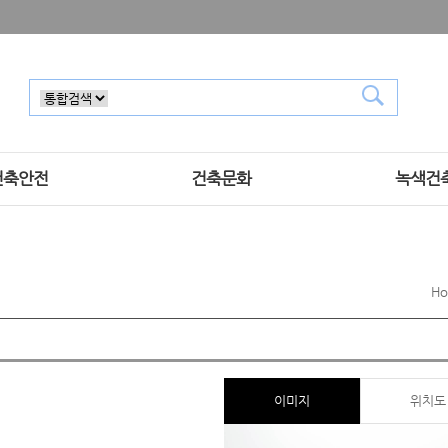
건축안전
건축문화
녹색건
H
이미지
위치도