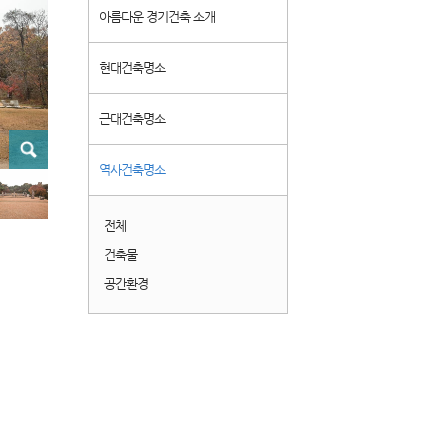
아름다운 경기건축 소개
현대건축명소
근대건축명소
역사건축명소
전체
건축물
공간환경