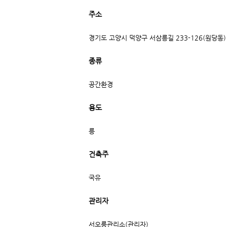
주소
경기도 고양시 덕양구 서삼릉길 233-126(원당동)
종류
공간환경
용도
릉
건축주
국유
관리자
서오릉관리소(관리자)