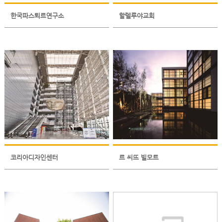
한국파스퇴르연구소
할렐루야교회
코리아디자인센터
르 씨뜨 빌모트