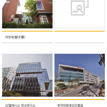
여천재(餘天齋)
SK텔레시스 판교연구소
한국만화영상진흥원